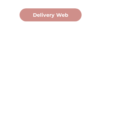
Pedidos Online
Delivery Web
Oficina Central
Av. Martín Fierro 3058, Pdas,
Mnes.
+54 376 443 7666
duomo@duomohelados.com
Horario de atención
Lunes a viernes de 8:00 a
16:30hs.