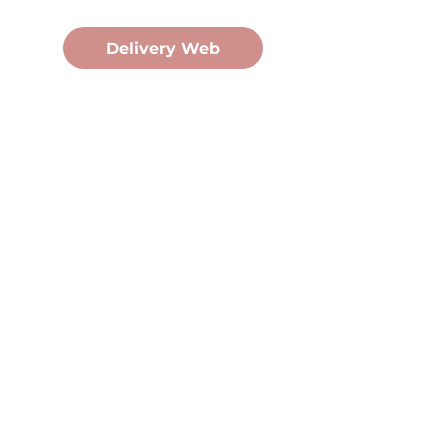
Pedidos Online
Delivery Web
Oficina Central
Av. Martín Fierro 3058, Pdas,
Mnes.
+54 376 443 7666
duomo@duomohelados.com
Horario de atención
Lunes a viernes de 8:00 a
16:30hs.