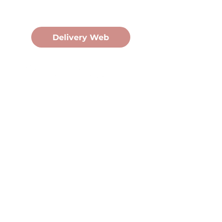
Pedidos Online
Delivery Web
Oficina Central
Av. Martín Fierro 3058, Pdas,
Mnes.
+54 376 443 7666
duomo@duomohelados.com
Horario de atención
Lunes a viernes de 8:00 a
16:30hs.