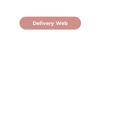
Pedidos Online
Delivery Web
Oficina Central
Av. Martín Fierro 3058, Pdas,
Mnes.
+54 376 443 7666
duomo@duomohelados.com
Horario de atención
Lunes a viernes de 8:00 a
16:30hs.