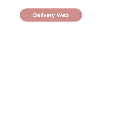
Pedidos Online
Delivery Web
Oficina Central
Av. Martín Fierro 3058, Pdas,
Mnes.
+54 376 443 7666
duomo@duomohelados.com
Horario de atención
Lunes a viernes de 8:00 a
16:30hs.