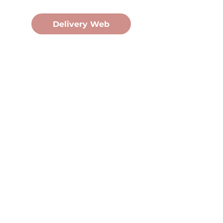
Pedidos Online
Delivery Web
Oficina Central
Av. Martín Fierro 3058, Pdas,
Mnes.
+54 376 443 7666
duomo@duomohelados.com
Horario de atención
Lunes a viernes de 8:00 a
16:30hs.