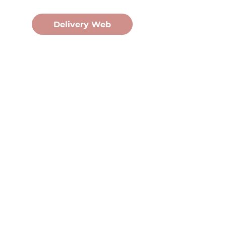
Pedidos Online
Delivery Web
Oficina Central
Av. Martín Fierro 3058, Pdas,
Mnes.
+54 376 443 7666
duomo@duomohelados.com
Horario de atención
Lunes a viernes de 8:00 a
16:30hs.