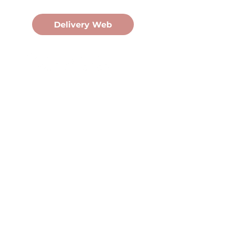
Pedidos Online
Delivery Web
Oficina Central
Av. Martín Fierro 3058, Pdas,
Mnes.
+54 376 443 7666
duomo@duomohelados.com
Horario de atención
Lunes a viernes de 8:00 a
16:30hs.