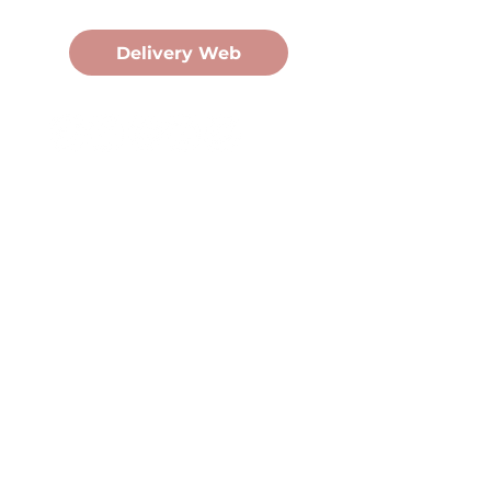
Pedidos Online
Delivery Web
Oficina Central
Av. Martín Fierro 3058, Pdas,
Mnes.
+54 376 443 7666
duomo@duomohelados.com
Horario de atención
Lunes a viernes de 8:00 a
16:30hs.