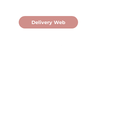
Pedidos Online
Delivery Web
Oficina Central
Av. Martín Fierro 3058, Pdas,
Mnes.
+54 376 443 7666
duomo@duomohelados.com
Horario de atención
Lunes a viernes de 8:00 a
16:30hs.