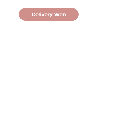
Pedidos Online
Delivery Web
Oficina Central
Av. Martín Fierro 3058, Pdas,
Mnes.
+54 376 443 7666
duomo@duomohelados.com
Horario de atención
Lunes a viernes de 8:00 a
16:30hs.