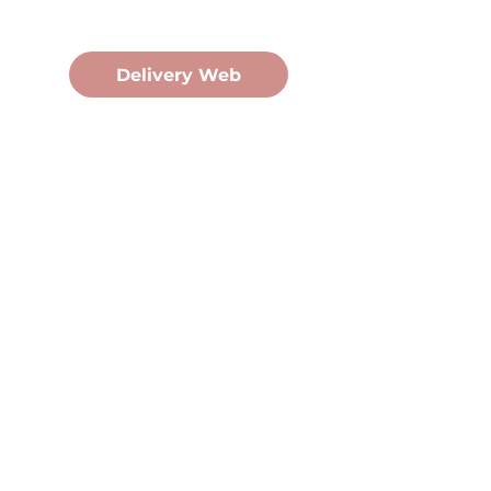
Pedidos Online
Delivery Web
Oficina Central
Av. Martín Fierro 3058, Pdas,
Mnes.
+54 376 443 7666
duomo@duomohelados.com
Horario de atención
Lunes a viernes de 8:00 a
16:30hs.