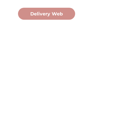
Pedidos Online
Delivery Web
Oficina Central
Av. Martín Fierro 3058, Pdas,
Mnes.
+54 376 443 7666
duomo@duomohelados.com
Horario de atención
Lunes a viernes de 8:00 a
16:30hs.