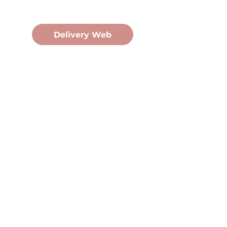
Pedidos Online
Delivery Web
Oficina Central
Av. Martín Fierro 3058, Pdas,
Mnes.
+54 376 443 7666
duomo@duomohelados.com
Horario de atención
Lunes a viernes de 8:00 a
16:30hs.