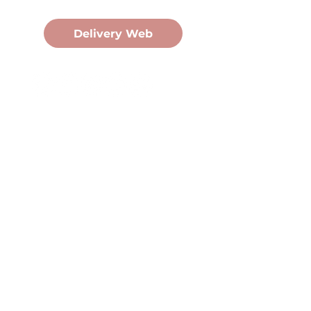
Pedidos Online
Delivery Web
Oficina Central
Av. Martín Fierro 3058, Pdas,
Mnes.
+54 376 443 7666
duomo@duomohelados.com
Horario de atención
Lunes a viernes de 8:00 a
16:30hs.