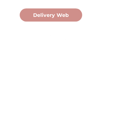
Pedidos Online
Delivery Web
Oficina Central
Av. Martín Fierro 3058, Pdas,
Mnes.
+54 376 443 7666
duomo@duomohelados.com
Horario de atención
Lunes a viernes de 8:00 a
16:30hs.