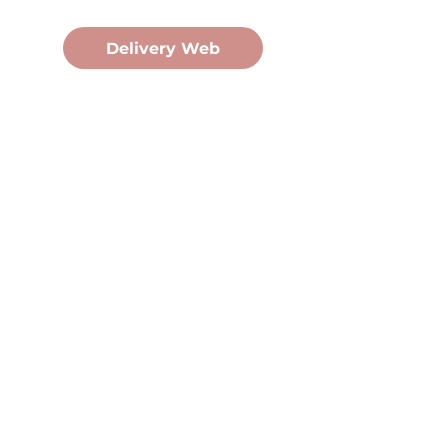
Pedidos Online
Delivery Web
Oficina Central
Av. Martín Fierro 3058, Pdas,
Mnes.
+54 376 443 7666
duomo@duomohelados.com
Horario de atención
Lunes a viernes de 8:00 a
16:30hs.