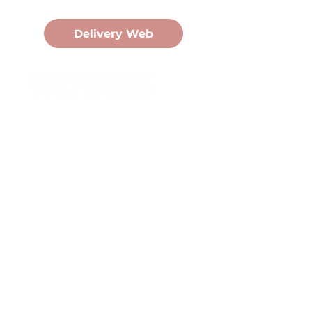
Pedidos Online
Delivery Web
Oficina Central
Av. Martín Fierro 3058, Pdas,
Mnes.
+54 376 443 7666
duomo@duomohelados.com
Horario de atención
Lunes a viernes de 8:00 a
16:30hs.