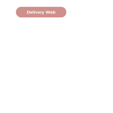
Pedidos Online
Delivery Web
Oficina Central
Av. Martín Fierro 3058, Pdas,
Mnes.
+54 376 443 7666
duomo@duomohelados.com
Horario de atención
Lunes a viernes de 8:00 a
16:30hs.