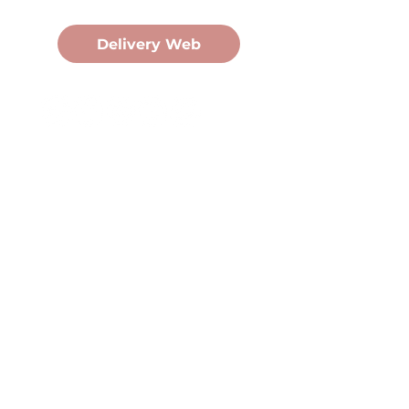
Pedidos Online
Delivery Web
Oficina Central
Av. Martín Fierro 3058, Pdas,
Mnes.
+54 376 443 7666
duomo@duomohelados.com
Horario de atención
Lunes a viernes de 8:00 a
16:30hs.