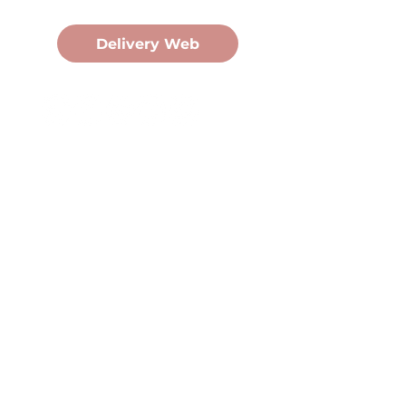
Pedidos Online
Delivery Web
Oficina Central
Av. Martín Fierro 3058, Pdas,
Mnes.
+54 376 443 7666
duomo@duomohelados.com
Horario de atención
Lunes a viernes de 8:00 a
16:30hs.