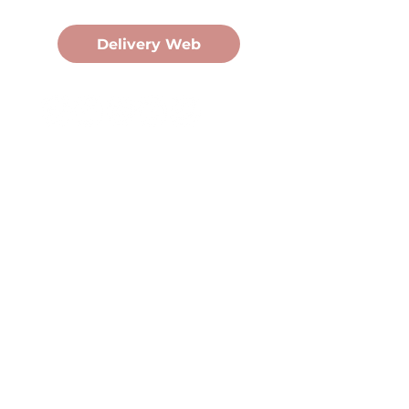
Pedidos Online
Delivery Web
Oficina Central
Av. Martín Fierro 3058, Pdas,
Mnes.
+54 376 443 7666
duomo@duomohelados.com
Horario de atención
Lunes a viernes de 8:00 a
16:30hs.