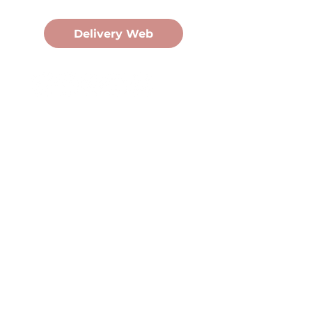
Pedidos Online
Delivery Web
Oficina Central
Av. Martín Fierro 3058, Pdas,
Mnes.
+54 376 443 7666
duomo@duomohelados.com
Horario de atención
Lunes a viernes de 8:00 a
16:30hs.