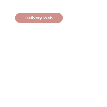
Pedidos Online
Delivery Web
Oficina Central
Av. Martín Fierro 3058, Pdas,
Mnes.
+54 376 443 7666
duomo@duomohelados.com
Horario de atención
Lunes a viernes de 8:00 a
16:30hs.