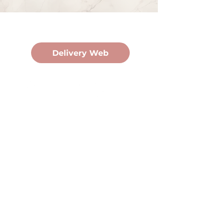
Pedidos Online
Delivery Web
Oficina Central
Av. Martín Fierro 3058, Pdas,
Mnes.
+54 376 443 7666
duomo@duomohelados.com
Horario de atención
Lunes a viernes de 8:00 a
16:30hs.